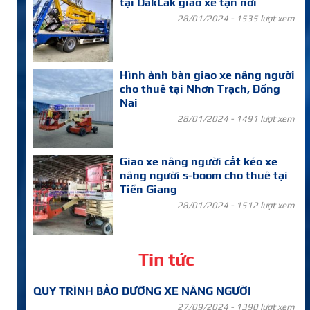
tại DakLak giao xe tận nơi
28/01/2024 -
1535 lượt xem
Hình ảnh bàn giao xe nâng người
cho thuê tại Nhơn Trạch, Đồng
Nai
28/01/2024 -
1491 lượt xem
Giao xe nâng người cắt kéo xe
nâng người s-boom cho thuê tại
Tiền Giang
28/01/2024 -
1512 lượt xem
Tin tức
QUY TRÌNH BẢO DƯỠNG XE NÂNG NGƯỜI
27/09/2024 -
1390 lượt xem