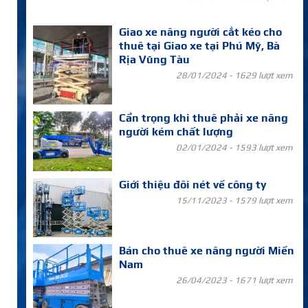
Giao xe nâng người cắt kéo cho
thuê tại Giao xe tại Phú Mỹ, Bà
Rịa Vũng Tàu
28/01/2024 -
1629 lượt xem
Cẩn trọng khi thuê phải xe nâng
người kém chất lượng
02/01/2024 -
1593 lượt xem
Giới thiệu đôi nét về công ty
15/11/2023 -
1579 lượt xem
Bán cho thuê xe nâng người Miền
Nam
26/04/2023 -
1671 lượt xem