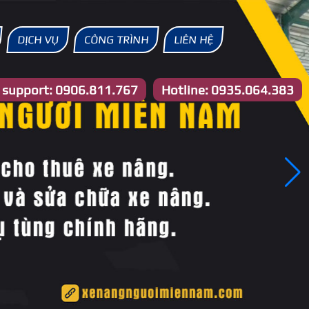
DỊCH VỤ
CÔNG TRÌNH
LIÊN HỆ
e support: 0906.811.767
Hotline: 0935.064.383