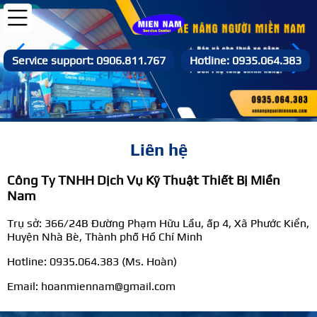
Service support: 0906.811.767
Hotline: 0935.064.383
Liên hệ
Công Ty TNHH Dịch Vụ Kỹ Thuật Thiết Bị Miền
Nam
Trụ sở: 366/24B Đường Phạm Hữu Lầu, ấp 4, Xã Phước Kiển,
Huyện Nhà Bè, Thành phố Hồ Chí Minh
Hotline: 0935.064.383 (Ms. Hoàn)
Email: hoanmiennam@gmail.com