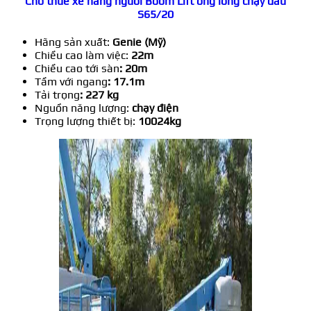
Cho thuê xê nâng người Boom Lift ống lồng chạy dầu
S65/20
Hãng sản xuất:
Genie (Mỹ)
Chiều cao làm việc:
22m
Chiều cao tới sàn
: 20m
Tầm với ngang
: 17.1m
Tải trọng
: 227 kg
Nguồn năng lượng:
chạy điện
Trọng lượng thiết bị:
10024kg