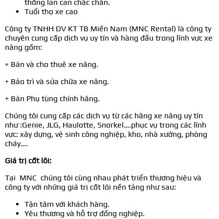
thống lan can chắc chắn.
Tuổi thọ xe cao
Công ty TNHH DV KT TB Miền Nam (MNC Rental) là công ty
chuyên cung cấp dịch vụ uy tín và hàng đầu trong lĩnh vực xe
nâng gồm:
+ Bán và cho thuê xe nâng.
+ Bảo trì và sửa chữa xe nâng.
+ Bán Phụ tùng chính hãng.
Chúng tôi cung cấp các dịch vụ từ các hãng xe nâng uy tín
như :Genie, JLG, Haulotte, Snorkel….phục vụ trong các lĩnh
vực: xây dựng, vệ sinh công nghiệp, kho, nhà xưởng, phòng
cháy….
Giá trị cốt lõi:
Tại MNC chúng tôi cùng nhau phát triển thương hiệu và
công ty với những giá trị cốt lõi nền tảng như sau:
Tận tâm với khách hàng.
Yêu thương và hỗ trợ đồng nghiệp.